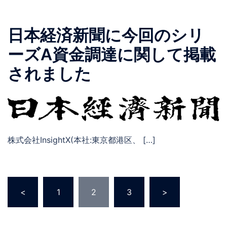
日本経済新聞に今回のシリ
ーズA資金調達に関して掲載
されました
株式会社InsightX(本社:東京都港区、 […]
投
<
1
2
3
>
稿
の
ペ