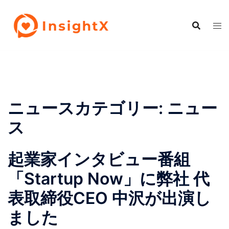
コ
ン
テ
ン
ツ
へ
ス
キ
ニュースカテゴリー:
ニュー
ッ
ス
プ
起業家インタビュー番組
「Startup Now」に弊社 代
表取締役CEO 中沢が出演し
ました