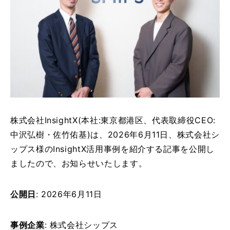
特
徴
主
な
機
能
導
入
事
株式会社InsightX(本社:東京都港区、代表取締役CEO:
例
中沢弘樹・佐竹佑基)は、2026年6月11日、株式会社シ
よ
ップス様のInsightX活用事例を紹介する記事を公開し
く
ましたので、お知らせいたします。
あ
る
ご
公開日
: 2026年6月11日
質
問
事例企業
: 株式会社シップス