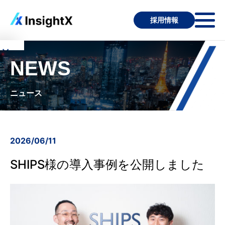
採用情報
×
NEWS
サ
ー
ニュース
ビ
ス
に
2026/06/11
つ
SHIPS様の導入事例を公開しました
い
て
InsightX
の