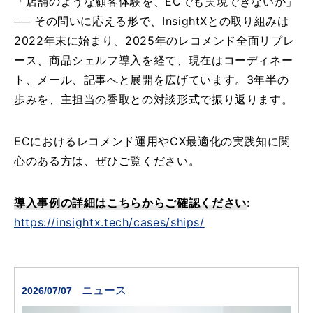
「店舗のような顧客体験を、ECでも実現できないか」
紹
介
── その問いに応える形で、InsightXとの取り組みは
ニ
2022年末に始まり、2025年のレコメンド全面リプレ
ュ
ース、商品シェルフ導入を経て、現在はコーディネー
ー
ト、メール、記事へと展開を広げています。3年半の
ス
歩みを、主担当の香取との対談形式で振り返ります。
採
用
ECにおけるレコメンド運用やCX最適化の実践知に関
情
報
心のある方は、ぜひご覧ください。
提
導入事例の詳細はこちらからご確認ください
:
供
サ
https://insightx.tech/cases/ships/
ー
ビ
ス
ニュース
2026/07/07
お問い合わせ