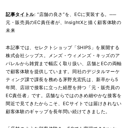
私
た
記事タイトル
: “店舗の良さ”を、ECに実装する。──
ち
元・販売員のEC責任者が、InsightXと描く顧客体験の
に
未来
つ
い
本記事では、セレクトショップ「SHIPS」を展開する
て
株式会社シップス。メンズ・ウィメンズ・キッズのア
パレルから雑貨まで幅広く取り扱い、店舗とECの両軸
会
で顧客体験を提供しています。同社のデジタルマーケ
社
ティング課で課長を務める茅野充宏氏は、新卒から5
概
年間、店頭で接客に立った経歴を持つ「元・販売員の
要
EC責任者」です。店舗ならではのきめ細やかな接客を
メ
間近で見てきたからこそ、ECサイトでは届けきれない
ン
顧客体験のギャップを長年問い続けてきました。
バ
ー