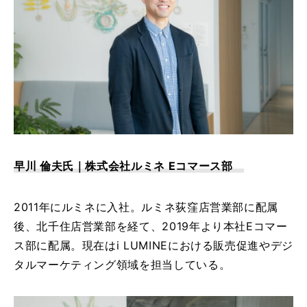
紹
介
ニ
ュ
ー
ス
採
用
情
報
早川 倫夫氏｜株式会社ルミネ Eコマース部
提
供
2011年にルミネに入社。ルミネ荻窪店営業部に配属
サ
後、北千住店営業部を経て、2019年より本社Eコマー
ー
ス部に配属。現在はi LUMINEにおける販売促進やデジ
ビ
ス
タルマーケティング領域を担当している。
お問い合わせ