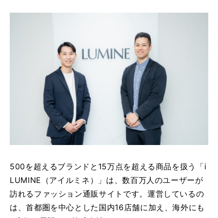
特
徴
主
な
機
能
導
入
事
例
よ
く
あ
500を超えるブランドと15万点を超える商品を扱う「i
る
ご
LUMINE（アイルミネ）」は、数百万人のユーザーが
質
訪れるファッション通販サイトです。運営しているの
問
は、首都圏を中心とした国内16店舗に加え、海外にも