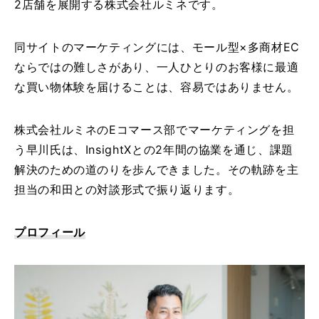
2店舗を展開する株式会社ルミネです。
私
た
同サイトのマーケティングには、モール型×多商材EC
ち
ならではの難しさがあり、一人ひとりのお客様に最適
に
な買い物体験を届けることは、容易ではありません。
つ
い
株式会社ルミネのEコマース部でマーケティングを担
て
う早川氏は、InsightXとの2年間の協業を通じ、課題
解決のための道のりを歩んできました。その軌跡を主
会
担当の和田との対談形式で振り返ります。
社
概
要
プロフィール
メ
ン
バ
ー