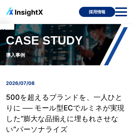
採用情報
×
CASE STUDY
サ
ー
導入事例
ビ
ス
に
2026/07/08
つ
500を超えるブランドを、一人ひと
い
て
りに ── モール型ECでルミネが実現
した“膨大な品揃えに埋もれさせな
InsightX
い”パーソナライズ
の